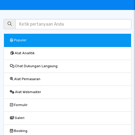
Populer
Alat Analitik
Chat Dukungan Langsung
Alat Pemasaran
Alat Webmaster
Formulir
Galeri
Booking