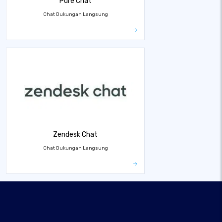
Pure Chat
Chat Dukungan Langsung
Zendesk Chat
Chat Dukungan Langsung