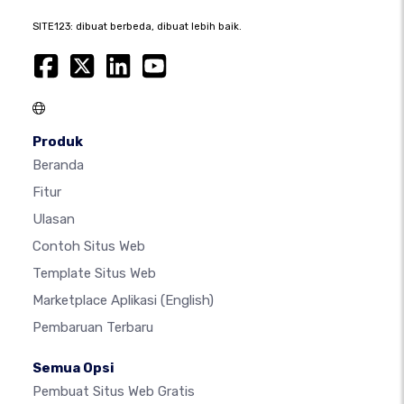
SITE123: dibuat berbeda, dibuat lebih baik.
Produk
Beranda
Fitur
Ulasan
Contoh Situs Web
Template Situs Web
Marketplace Aplikasi
(English)
Pembaruan Terbaru
Semua Opsi
Pembuat Situs Web Gratis