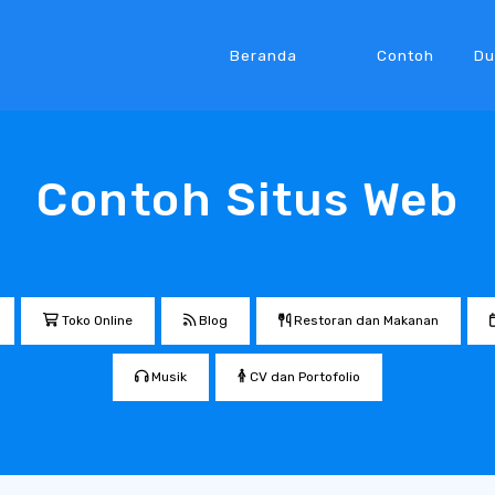
Beranda
Contoh
Du
Contoh Situs Web
Toko Online
Blog
Restoran dan Makanan
Musik
CV dan Portofolio