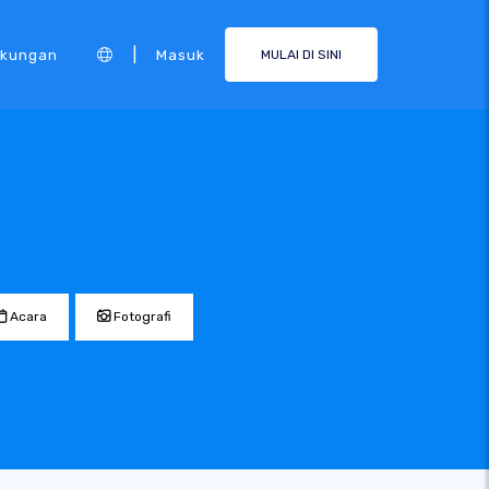
|
kungan
Masuk
MULAI DI SINI
Acara
Fotografi