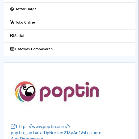
Daftar Harga
Toko Online
Sosial
Gateway Pembayaran
https://www.poptin.com/?
poptin_apt=itarDpNretcn213yAe1VsLqJoqms