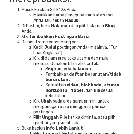
Masuk ke akun SITE123 Anda.
Masukkan nama pengguna dan kata sandi
Anda, lalu tekan
Masuk
.
Di Dasbor, buka
Halaman
dan pilih halaman
Blog
Anda.
Klik
Tambahkan Postingan Baru
.
Dalam iframe penyunting pos:
Ketik
Judul
postingan Anda (misalnya, “Tur
Luar Angkasa”).
Klik di dalam area teks utama dan mulai
menulis. Gunakan bilah alat untuk:
Sisipkan
jeda halaman
.
Tambahkan
daftar berurutan/tidak
berurutan
.
Sematkan
video
,
blok kode
,
aturan
horizontal
,
tabel
, dan
file
sesuai
kebutuhan.
Klik
Ubah
pada area gambar mini untuk
mengunggah atau mengganti gambar
postingan.
Pilih
Unggah File
ketika diminta, atau pilih
gambar yang sudah ada.
Buka bagian
Info Lebih Lanjut
:
Pilih
Tanggal Terbit
menggunakan pemilih