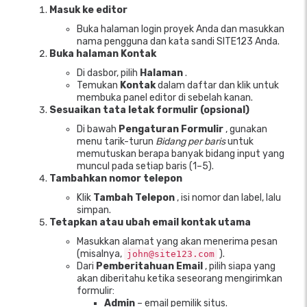
Masuk ke editor
Buka halaman login proyek Anda dan masukkan
nama pengguna dan kata sandi SITE123 Anda.
Buka halaman Kontak
Di dasbor, pilih
Halaman
.
Temukan
Kontak
dalam daftar dan klik untuk
membuka panel editor di sebelah kanan.
Sesuaikan tata letak formulir (opsional)
Di bawah
Pengaturan Formulir
, gunakan
menu tarik-turun
Bidang per baris
untuk
memutuskan berapa banyak bidang input yang
muncul pada setiap baris (1–5).
Tambahkan nomor telepon
Klik
Tambah Telepon
, isi nomor dan label, lalu
simpan.
Tetapkan atau ubah email kontak utama
Masukkan alamat yang akan menerima pesan
(misalnya,
).
john@site123.com
Dari
Pemberitahuan Email
, pilih siapa yang
akan diberitahu ketika seseorang mengirimkan
formulir:
Admin
– email pemilik situs.