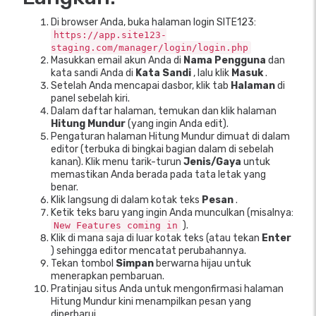
Di browser Anda, buka halaman login SITE123:
https://app.site123-
staging.com/manager/login/login.php
Masukkan email akun Anda di
Nama Pengguna
dan
kata sandi Anda di
Kata Sandi
, lalu klik
Masuk
.
Setelah Anda mencapai dasbor, klik tab
Halaman
di
panel sebelah kiri.
Dalam daftar halaman, temukan dan klik halaman
Hitung Mundur
(yang ingin Anda edit).
Pengaturan halaman Hitung Mundur dimuat di dalam
editor (terbuka di bingkai bagian dalam di sebelah
kanan). Klik menu tarik-turun
Jenis/Gaya
untuk
memastikan Anda berada pada tata letak yang
benar.
Klik langsung di dalam kotak teks
Pesan
.
Ketik teks baru yang ingin Anda munculkan (misalnya:
).
New Features coming in
Klik di mana saja di luar kotak teks (atau tekan
Enter
) sehingga editor mencatat perubahannya.
Tekan tombol
Simpan
berwarna hijau untuk
menerapkan pembaruan.
Pratinjau situs Anda untuk mengonfirmasi halaman
Hitung Mundur kini menampilkan pesan yang
diperbarui.