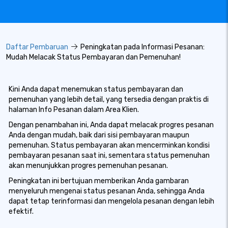
Daftar Pembaruan
Peningkatan pada Informasi Pesanan:
Mudah Melacak Status Pembayaran dan Pemenuhan!
Kini Anda dapat menemukan status pembayaran dan
pemenuhan yang lebih detail, yang tersedia dengan praktis di
halaman Info Pesanan dalam Area Klien.
Dengan penambahan ini, Anda dapat melacak progres pesanan
Anda dengan mudah, baik dari sisi pembayaran maupun
pemenuhan. Status pembayaran akan mencerminkan kondisi
pembayaran pesanan saat ini, sementara status pemenuhan
akan menunjukkan progres pemenuhan pesanan.
Peningkatan ini bertujuan memberikan Anda gambaran
menyeluruh mengenai status pesanan Anda, sehingga Anda
dapat tetap terinformasi dan mengelola pesanan dengan lebih
efektif.