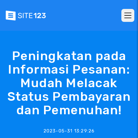
Peningkatan pada
Informasi Pesanan:
Mudah Melacak
Status Pembayaran
dan Pemenuhan!
2023-05-31 13:29:26