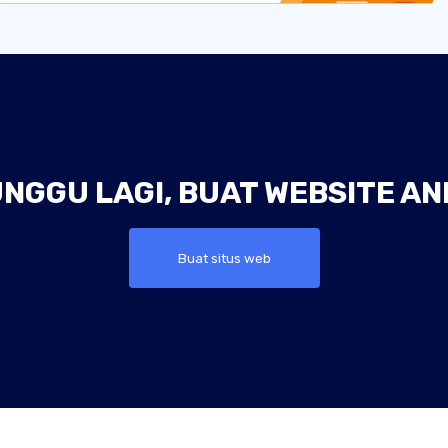
GGU LAGI, BUAT WEBSITE AND
Buat situs web