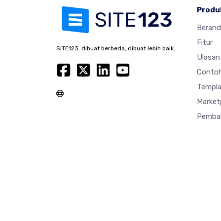
Produ
Berand
Fitur
SITE123: dibuat berbeda, dibuat lebih baik.
Ulasan
Contoh
Templa
Market
Pembar