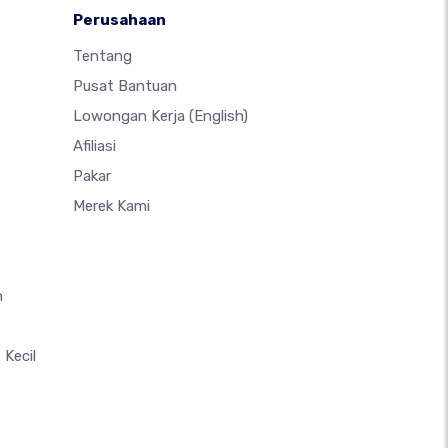
Perusahaan
Tentang
Pusat Bantuan
Lowongan Kerja
(English)
Afiliasi
Pakar
Merek Kami
n
Kecil