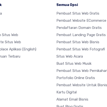
k
Semua Opsi
a
Pembuat Situs Web Gratis
Pembuat Website ECommerce
Pendaftaran Domain Gratis
 Situs Web
Pembuat Landing Page Gratis
te Situs Web
Pembuat Situs Web Bisnis
place Aplikasi
(English)
Pembuat Situs Web Fotografi
uan Terbaru
Situs Web Acara
Buat Situs Web Musik
Pembuat Situs Web Pernikaha
Portofolio Online Gratis
Pembuat Website Untuk Bisnis 
Kartu Digital
Alamat Email Bisnis
Buat Blog Gratis