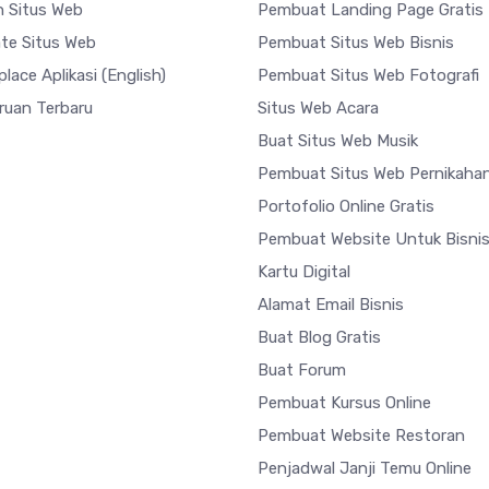
 Situs Web
Pembuat Landing Page Gratis
te Situs Web
Pembuat Situs Web Bisnis
place Aplikasi
(English)
Pembuat Situs Web Fotografi
uan Terbaru
Situs Web Acara
Buat Situs Web Musik
Pembuat Situs Web Pernikaha
Portofolio Online Gratis
Pembuat Website Untuk Bisnis 
Kartu Digital
Alamat Email Bisnis
Buat Blog Gratis
Buat Forum
Pembuat Kursus Online
Pembuat Website Restoran
Penjadwal Janji Temu Online