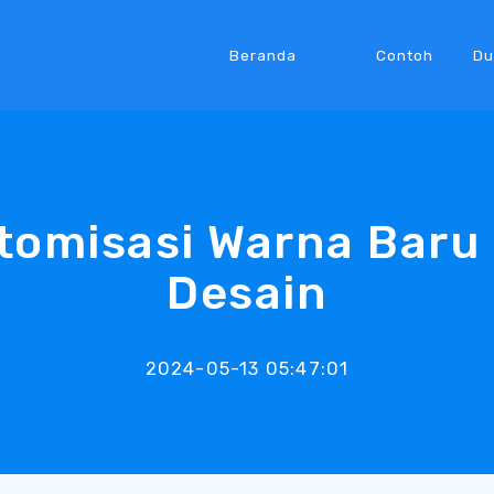
Beranda
Contoh
Du
tomisasi Warna Baru 
Desain
2024-05-13 05:47:01