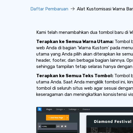
Daftar Pembaruan
Alat Kustomisasi Warna Baru
Kami telah menambahkan dua tombol baru di 
Terapkan ke Semua Warna Utama:
Tombol ba
web Anda di bagian 'Warna Kustom' pada menu '
utama yang Anda pilih akan diterapkan ke sem
header, footer, dan berbagai bagian lainnya. 
sehingga tampilan tetap selaras hanya dengan s
Terapkan ke Semua Teks Tombol:
Tombol ba
utama Anda. Saat Anda mengklik tombol ini, 
tombol di seluruh situs web agar sesuai denga
keseragaman dan meningkatkan konsistensi visu