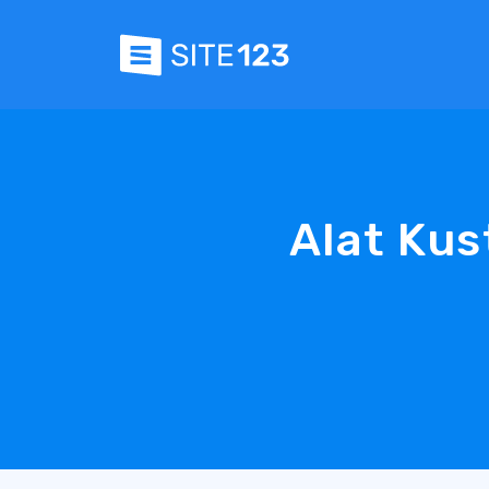
Alat Kus