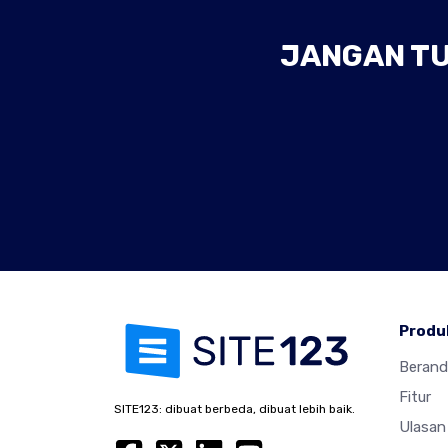
JANGAN TUN
Produ
Berand
Fitur
SITE123: dibuat berbeda, dibuat lebih baik.
Ulasan