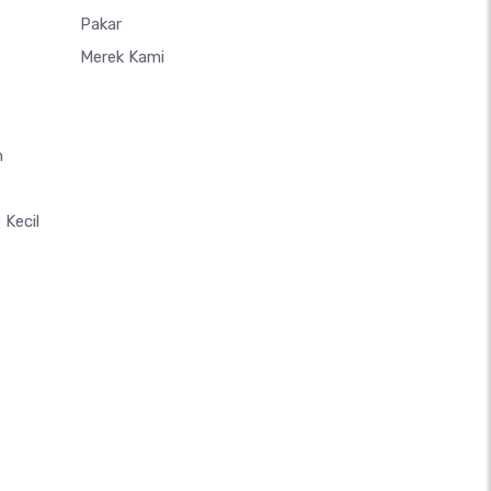
Pakar
Merek Kami
n
Kecil