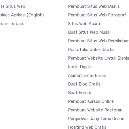
te Situs Web
Pembuat Situs Web Bisnis
place Aplikasi
(English)
Pembuat Situs Web Fotografi
uan Terbaru
Situs Web Acara
Buat Situs Web Musik
Pembuat Situs Web Pernikaha
Portofolio Online Gratis
Pembuat Website Untuk Bisnis 
Kartu Digital
Alamat Email Bisnis
Buat Blog Gratis
Buat Forum
Pembuat Kursus Online
Pembuat Website Restoran
Penjadwal Janji Temu Online
Hosting Web Gratis