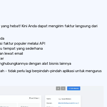
 yang hebat! Kini Anda dapat mengirim faktur langsung dari
nda
si faktur populer melalui API
u tempat yang sederhana
an lewat email
ter
hubungkannya dengan alat bisnis lainnya
h - tidak perlu lagi berpindah-pindah aplikasi untuk mengurus