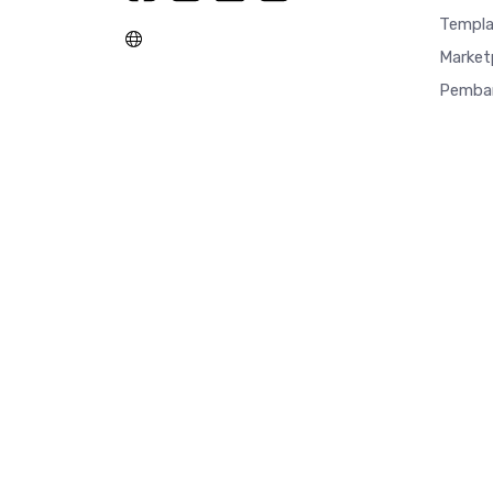
Templa
Market
Pembar