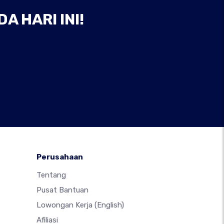
A HARI INI!
Perusahaan
Tentang
Pusat Bantuan
Lowongan Kerja
(English)
Afiliasi