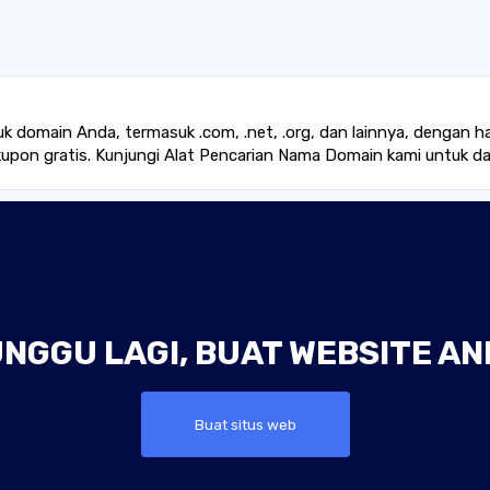
 domain Anda, termasuk .com, .net, .org, dan lainnya, dengan har
upon gratis. Kunjungi Alat Pencarian Nama Domain kami untuk da
GGU LAGI, BUAT WEBSITE AND
Buat situs web