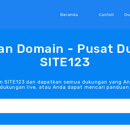
Beranda
Contoh
Du
n Domain - Pusat 
SITE123
in SITE123 dan dapatkan semua dukungan yang An
ukungan live, atau Anda dapat mencari panduan 