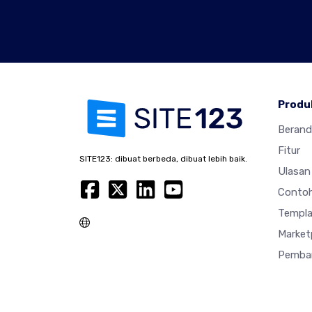
Produ
Berand
Fitur
SITE123: dibuat berbeda, dibuat lebih baik.
Ulasan
Contoh
Templa
Market
Pembar