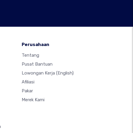
Perusahaan
Tentang
Pusat Bantuan
Lowongan Kerja
(English)
Afiliasi
Pakar
Merek Kami
n