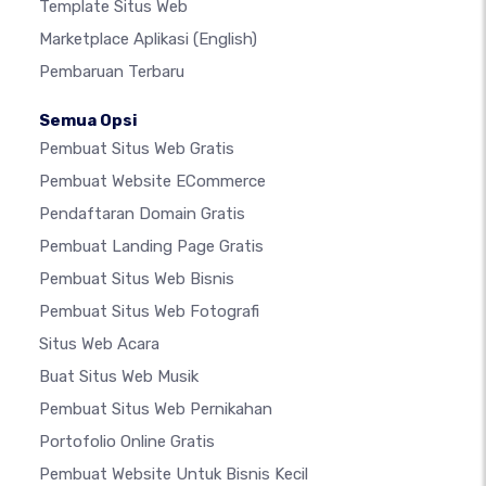
Template Situs Web
Marketplace Aplikasi
(English)
Pembaruan Terbaru
Semua Opsi
Pembuat Situs Web Gratis
Pembuat Website ECommerce
Pendaftaran Domain Gratis
Pembuat Landing Page Gratis
Pembuat Situs Web Bisnis
Pembuat Situs Web Fotografi
Situs Web Acara
Buat Situs Web Musik
Pembuat Situs Web Pernikahan
Portofolio Online Gratis
Pembuat Website Untuk Bisnis Kecil