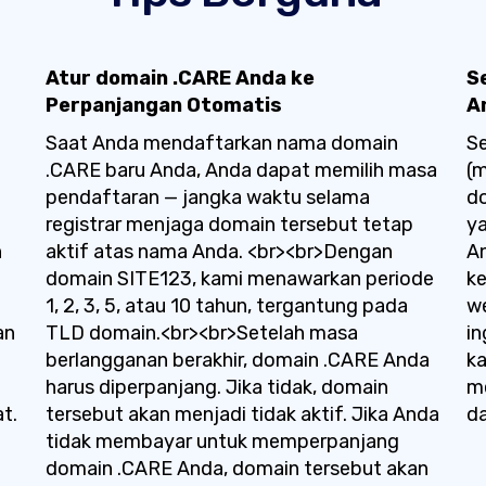
Atur domain .CARE Anda ke
S
Perpanjangan Otomatis
A
Saat Anda mendaftarkan nama domain
Se
.CARE baru Anda, Anda dapat memilih masa
(
pendaftaran — jangka waktu selama
do
registrar menjaga domain tersebut tetap
y
n
aktif atas nama Anda. <br><br>Dengan
A
domain SITE123, kami menawarkan periode
ke
1, 2, 3, 5, atau 10 tahun, tergantung pada
we
an
TLD domain.<br><br>Setelah masa
in
berlangganan berakhir, domain .CARE Anda
k
harus diperpanjang. Jika tidak, domain
m
t.
tersebut akan menjadi tidak aktif. Jika Anda
da
tidak membayar untuk memperpanjang
domain .CARE Anda, domain tersebut akan