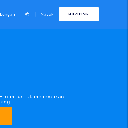
|
kungan
Masuk
MULAI DI SINI
RE kami untuk menemukan
rang.