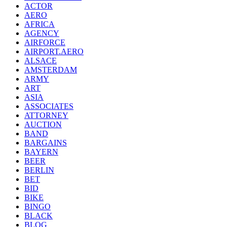
ACTOR
AERO
AFRICA
AGENCY
AIRFORCE
AIRPORT.AERO
ALSACE
AMSTERDAM
ARMY
ART
ASIA
ASSOCIATES
ATTORNEY
AUCTION
BAND
BARGAINS
BAYERN
BEER
BERLIN
BET
BID
BIKE
BINGO
BLACK
BLOG