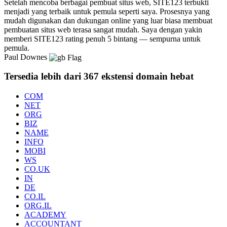
Setelah mencoba berbagai pembuat situs web, SITE123 terbukti
menjadi yang terbaik untuk pemula seperti saya. Prosesnya yang
mudah digunakan dan dukungan online yang luar biasa membuat
pembuatan situs web terasa sangat mudah. Saya dengan yakin
memberi SITE123 rating penuh 5 bintang — sempurna untuk
pemula.
Paul Downes
Tersedia lebih dari 367 ekstensi domain hebat
COM
NET
ORG
BIZ
NAME
INFO
MOBI
WS
CO.UK
IN
DE
CO.IL
ORG.IL
ACADEMY
ACCOUNTANT