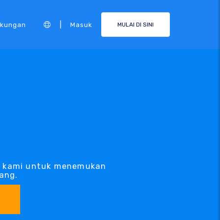
|
kungan
Masuk
MULAI DI SINI
A kami untuk menemukan
ang.