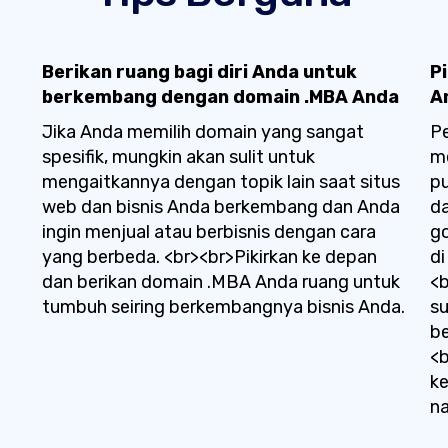
Berikan ruang bagi diri Anda untuk
P
berkembang dengan domain .MBA Anda
A
Jika Anda memilih domain yang sangat
P
spesifik, mungkin akan sulit untuk
me
mengaitkannya dengan topik lain saat situs
p
web dan bisnis Anda berkembang dan Anda
d
ingin menjual atau berbisnis dengan cara
go
yang berbeda. <br><br>Pikirkan ke depan
di
dan berikan domain .MBA Anda ruang untuk
<b
tumbuh seiring berkembangnya bisnis Anda.
s
be
<
ke
na