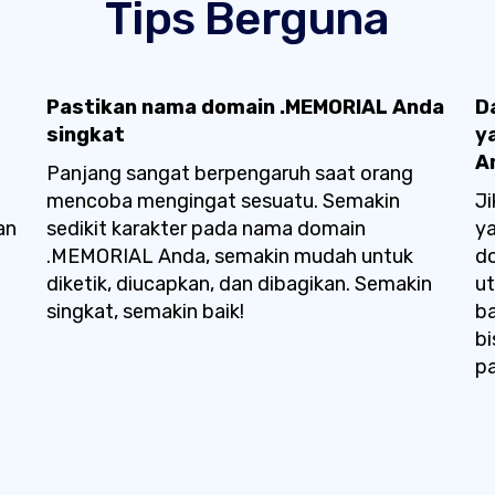
Tips Berguna
Pastikan nama domain .MEMORIAL Anda
D
singkat
y
A
Panjang sangat berpengaruh saat orang
mencoba mengingat sesuatu. Semakin
Ji
an
sedikit karakter pada nama domain
ya
.MEMORIAL Anda, semakin mudah untuk
d
diketik, diucapkan, dan dibagikan. Semakin
u
singkat, semakin baik!
ba
b
pa