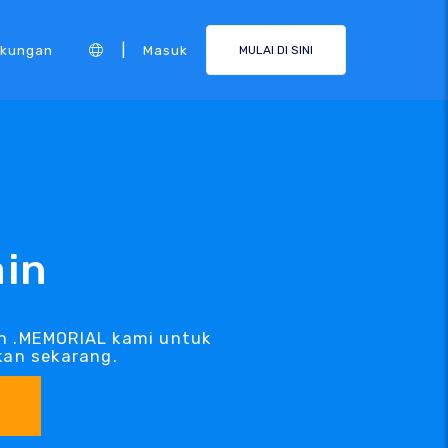
|
kungan
Masuk
MULAI DI SINI
in
n .MEMORIAL kami untuk
an sekarang.