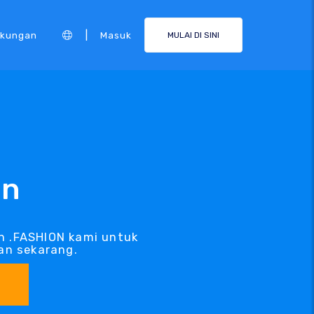
|
kungan
Masuk
MULAI DI SINI
in
n .FASHION kami untuk
an sekarang.