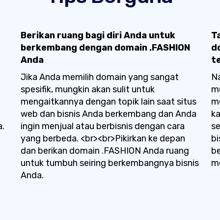
Berikan ruang bagi diri Anda untuk
T
berkembang dengan domain .FASHION
d
Anda
t
Jika Anda memilih domain yang sangat
N
spesifik, mungkin akan sulit untuk
mu
mengaitkannya dengan topik lain saat situs
me
web dan bisnis Anda berkembang dan Anda
ka
a.
ingin menjual atau berbisnis dengan cara
s
yang berbeda. <br><br>Pikirkan ke depan
bi
dan berikan domain .FASHION Anda ruang
b
untuk tumbuh seiring berkembangnya bisnis
me
Anda.