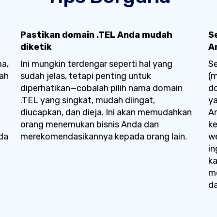
Pastikan domain .TEL Anda mudah
S
diketik
A
ma,
Ini mungkin terdengar seperti hal yang
Se
sah
sudah jelas, tetapi penting untuk
(
diperhatikan—cobalah pilih nama domain
do
.TEL yang singkat, mudah diingat,
y
diucapkan, dan dieja. Ini akan memudahkan
A
orang menemukan bisnis Anda dan
ke
da
merekomendasikannya kepada orang lain.
we
in
k
m
da