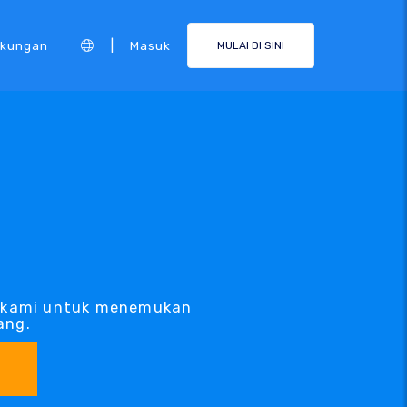
|
kungan
Masuk
MULAI DI SINI
L kami untuk menemukan
ang.