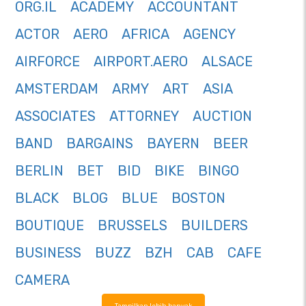
ORG.IL
ACADEMY
ACCOUNTANT
ACTOR
AERO
AFRICA
AGENCY
AIRFORCE
AIRPORT.AERO
ALSACE
AMSTERDAM
ARMY
ART
ASIA
ASSOCIATES
ATTORNEY
AUCTION
BAND
BARGAINS
BAYERN
BEER
BERLIN
BET
BID
BIKE
BINGO
BLACK
BLOG
BLUE
BOSTON
BOUTIQUE
BRUSSELS
BUILDERS
BUSINESS
BUZZ
BZH
CAB
CAFE
CAMERA
Tampilkan lebih banyak